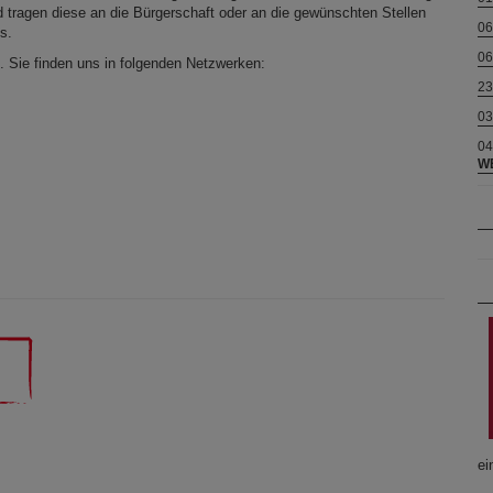
 tragen diese an die Bürgerschaft oder an die gewünschten Stellen
06
s.
06
. Sie finden uns in folgenden Netzwerken:
23
03
04
W
ei