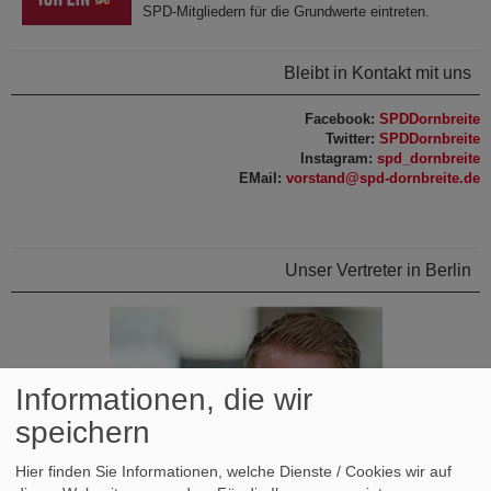
SPD-Mitgliedern für die Grundwerte eintreten.
Bleibt in Kontakt mit uns
Facebook:
SPDDornbreite
Twitter:
SPDDornbreite
​Instagram:
spd_dornbreite
EMail:
vorstand@spd-dornbreite.de
Unser Vertreter in Berlin
Informationen, die wir
speichern
Hier finden Sie Informationen, welche Dienste / Cookies wir auf