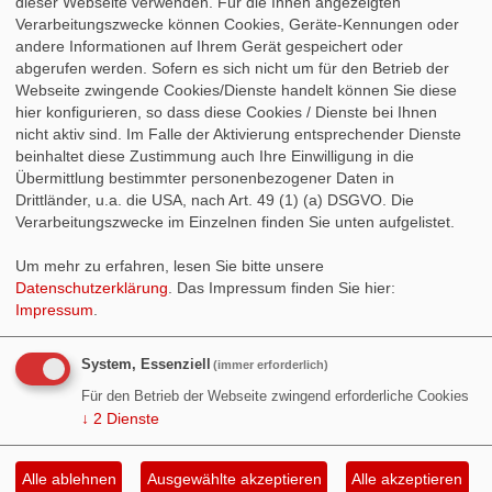
dieser Webseite verwenden. Für die Ihnen angezeigten
Verarbeitungszwecke können Cookies, Geräte-Kennungen oder
Tim Klüssendorf, MdB
andere Informationen auf Ihrem Gerät gespeichert oder
abgerufen werden. Sofern es sich nicht um für den Betrieb der
Webseite zwingende Cookies/Dienste handelt können Sie diese
Unsere Vertreter in Kiel
hier konfigurieren, so dass diese Cookies / Dienste bei Ihnen
nicht aktiv sind. Im Falle der Aktivierung entsprechender Dienste
beinhaltet diese Zustimmung auch Ihre Einwilligung in die
Übermittlung bestimmter personenbezogener Daten in
Drittländer, u.a. die USA, nach Art. 49 (1) (a) DSGVO. Die
Verarbeitungszwecke im Einzelnen finden Sie unten aufgelistet.
Um mehr zu erfahren, lesen Sie bitte unsere
Datenschutzerklärung
. Das Impressum finden Sie hier:
Impressum
.
Sophia Schiebe, MdL
System, Essenziell
(immer erforderlich)
Für den Betrieb der Webseite zwingend erforderliche Cookies
↓
2
Dienste
© 2015 - 2026 Version: 3.9
Inhalt
WebSozis
WebsoziCMS
Cookie-Manager
Datenschutzerklärung
Impressum
Alle ablehnen
Ausgewählte akzeptieren
Alle akzeptieren